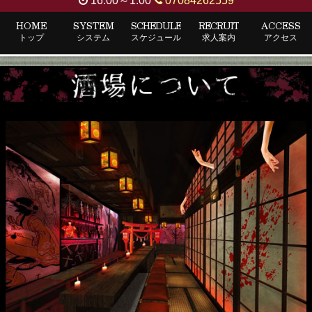
16:00～1:00
07084262559
HOME
SYSTEM
SCHEDULE
RECRUIT
ACCESS
トップ
システム
スケジュール
求人案内
アクセス
幽
遊
屋
敷
の
お
店
紹
介