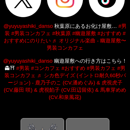
@yuyuyashiki_danso
秋葉原にあるお化け屋敷…
#男
装
#男装コンカフェ
#秋葉原
#幽遊屋敷
#おすすめ
#
おすすめにのりたい
♬ オリジナル楽曲 - 幽遊屋敷〜
男装コンカフェ
@yuyuyashiki_danso
幽遊屋敷への行き方はこちら！
👻⛩️
#男装
#コンカフェ
#おすすめ
#男装カフェ
#男
装コンカフェ
♬ シカ色デイズ (イントロ耐久60秒バ
ージョン) - 鹿乃子のこ (CV.潘めぐみ) & 虎視虎子
(CV.藤田 咲) & 虎視餡子 (CV.田辺留依) & 馬車芽めめ
(CV.和泉風花)