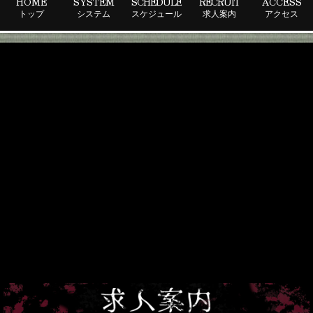
HOME
SYSTEM
SCHEDULE
RECRUIT
ACCESS
トップ
システム
スケジュール
求人案内
アクセス
幽
遊
屋
敷
の
求
人
案
内