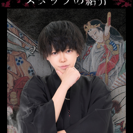
遊
屋
敷
の
コ
ン
セ
プ
ト