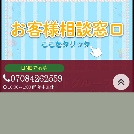
LINEで応募
07084262559
16:00～1:00
年中無休