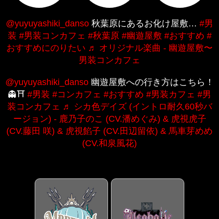
@yuyuyashiki_danso
秋葉原にあるお化け屋敷…
#男
装
#男装コンカフェ
#秋葉原
#幽遊屋敷
#おすすめ
#
おすすめにのりたい
♬ オリジナル楽曲 - 幽遊屋敷〜
男装コンカフェ
@yuyuyashiki_danso
幽遊屋敷への行き方はこちら！
👻⛩️
#男装
#コンカフェ
#おすすめ
#男装カフェ
#男
装コンカフェ
♬ シカ色デイズ (イントロ耐久60秒バ
ージョン) - 鹿乃子のこ (CV.潘めぐみ) & 虎視虎子
(CV.藤田 咲) & 虎視餡子 (CV.田辺留依) & 馬車芽めめ
(CV.和泉風花)